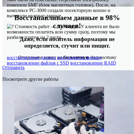
поменяли БМГ (блок магнитных головок). После, на
комплексе PC-3000 создали посекторную копию и
вычитали нужные данные.
Восстанавливаем данные в 98%
случаев!
Стоимость работ — 30 000 руб. У клиента не было
возможности оплатить всю сумму сразу, поэтому мы
разбили платеж на 2 части.
Даже, если носитель информации не
определяется, стучит или пищит.
Отправьте заявку на
бесплатную
диагностику
восстановление данных
восстановить флешку
восстановление файлов с SSD
восстановление RAID
Отправить
Посмотрите другие работы