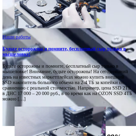
Наши работы
Будьте осторожны и помните, бесплатный сыр только в
мышеловке!
Будьте осторожны и помните, бесплатный сыр только в
мышеловке! Внимание, будьте осторожны! На сегодняшний
день на известных маркетплейсах можно купить внешний
SSD накопитель большого объема на 2-4 ТБ за копейки по
сравнению с реальной стоимостью. Например, цена SSD 2ТБ
в ДНС 17 000 – 20 000 руб., в то время как на OZON SSD 4ТБ
можно […]