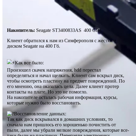
Накопитель:
Seagate ST3400833AS 400 GB
Клиент обратился к нам из Симферополя с жестким
диском Seagate на 400 Гб.
Как все было:
Произошел скачек напряжения, hdd перестал
определяться и начал щелкать. Клиент сам вскрыл диск,
чтобы осмотреть пластину на предмет повреждений. По
его мнению, она оказалась цела. Далее клиент протер
контакты на плате. Но это не помогло.
На накопителе осталась рабочая информация, курсы,
которые нужно было восстановить.
Восстановление данных:
Так как диск вскрывался в домашних условиях, то
сначала нам пришлось его хорошенько почистить от
пыли, далее мы убрали мелкие повреждения, которые все-
таки были на пластинах. Перепаяли электронику,