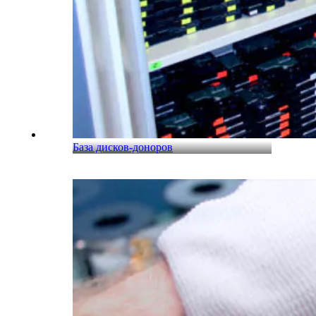
База дисков-доноров