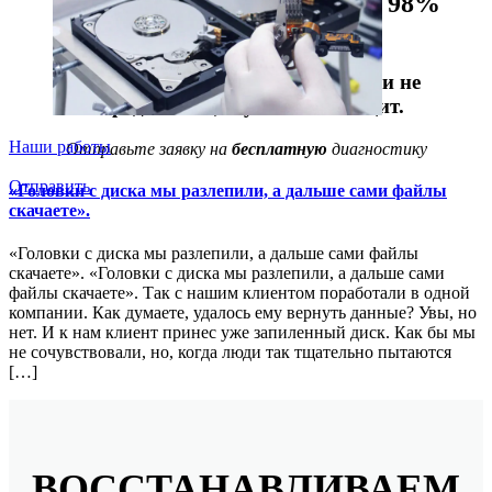
Восстанавливаем данные в 98%
случаев!
Даже, если носитель информации не
определяется, стучит или пищит.
Наши работы
Отправьте заявку на
бесплатную
диагностику
Отправить
«Головки с диска мы разлепили, а дальше сами файлы
скачаете».
«Головки с диска мы разлепили, а дальше сами файлы
скачаете». «Головки с диска мы разлепили, а дальше сами
файлы скачаете». Так с нашим клиентом поработали в одной
компании. Как думаете, удалось ему вернуть данные? Увы, но
нет. И к нам клиент принес уже запиленный диск. Как бы мы
не сочувствовали, но, когда люди так тщательно пытаются
[…]
ВОССТАНАВЛИВАЕМ