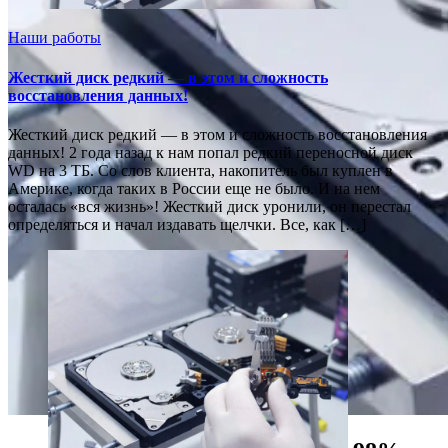
Наши работы
Жесткий диск редкий — в этом и сложность
восстановления данных!
Жесткий диск редкий — в этом и сложность восстановления
данных! 2 года назад к нам попал редкий переносной диск
WD на 3 ТБ. Со слов клиента, накопитель был куплен в
Америке, когда таких в России еще не было. И на нем
осталась «вся жизнь»! Жесткий диск уронили, он перестал
определяться и начал издавать щелчки. Все, как […]