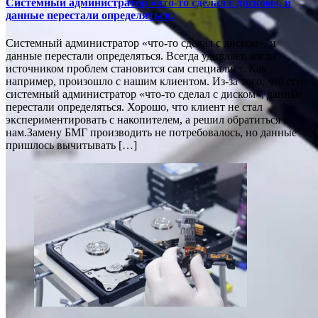
Системный администратор «что-то сделал с диском», и
данные перестали определяться.
Системный администратор «что-то сделал с диском», и
данные перестали определяться. Всегда удивляет, когда
источником проблем становится сам специалист. Как
например, произошло с нашим клиентом. Из-за того, что его
системный администратор «что-то сделал с диском», данные
перестали определяться. Хорошо, что клиент не стал
экспериментировать с накопителем, а решил обратиться к
нам.Замену БМГ производить не потребовалось, но данные
пришлось вычитывать […]