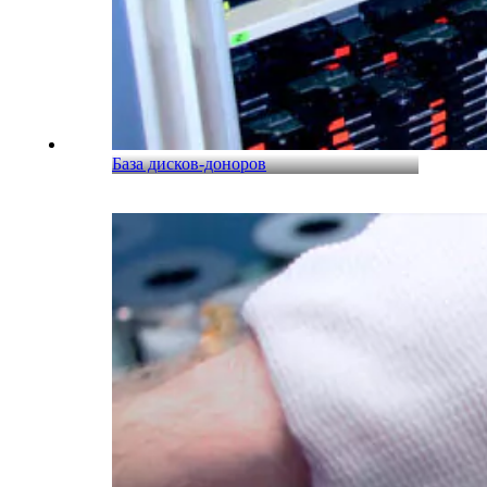
База дисков-доноров