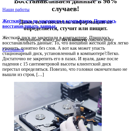
Восстанавливаем данные в 98%
случаев!
Наши работы
Жесткий диск не закрепили в компьютере. Пришлось
Даже, если носитель информации не
восстанавливать данные.
определяется, стучит или пищит.
Жесткий диск не закрепили в компьютере. Пришлось
Отправьте заявку на
бесплатную
диагностику
восстанавливать данные. То, что внешний жесткий диск легко
уронить, понятно без слов. А вот как может упасть
Отправить
стационарный диск, установленный в компьютере?Легко.
Достаточно не закрепить его в пазах. И вуаля, даже после
падения с 15 сантиметровой высоты клиентский диск
перестал определяться. Повезло, что головки окончательно не
вышли из строя, […]