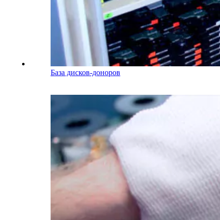
База дисков-доноров