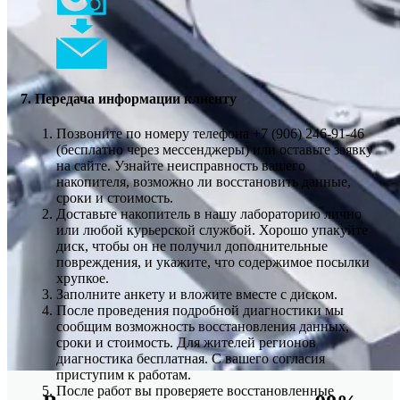
7. Передача информации клиенту
Позвоните по номеру телефона +7 (906) 246-91-46
(бесплатно через мессенджеры) или оставьте заявку
на сайте. Узнайте неисправность вашего
накопителя, возможно ли восстановить данные,
сроки и стоимость.
Доставьте накопитель в нашу лабораторию лично
или любой курьерской службой. Хорошо упакуйте
диск, чтобы он не получил дополнительные
повреждения, и укажите, что содержимое посылки
хрупкое.
Заполните анкету и вложите вместе с диском.
После проведения подробной диагностики мы
сообщим возможность восстановления данных,
сроки и стоимость. Для жителей регионов
диагностика бесплатная. С вашего согласия
приступим к работам.
После работ вы проверяете восстановленные